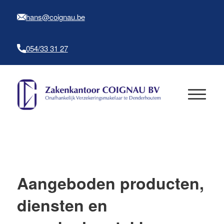
hans@coignau.be
054/33 31 27
Aangeboden producten,
diensten en