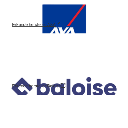
Erkende hersteller AXA
Erkende hersteller Baloise