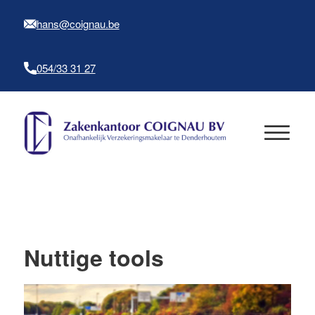
hans@coignau.be
054/33 31 27
Nuttige tools