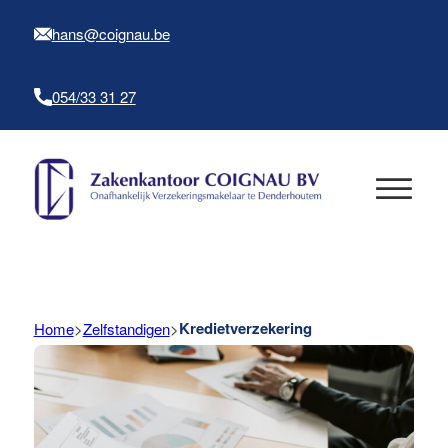
hans@coignau.be
054/33 31 27
Kredietverzekering
Home
>
Zelfstandigen
>