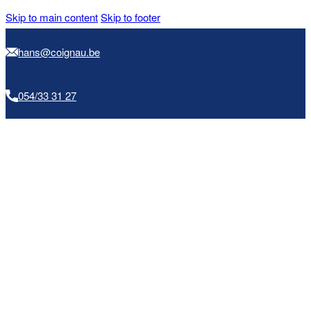
Skip to main content
Skip to footer
hans@coignau.be
054/33 31 27