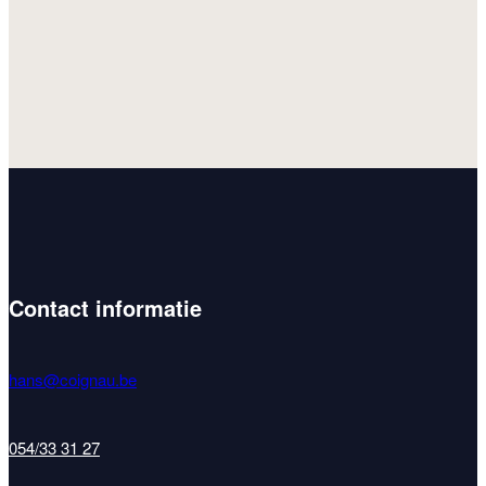
Contact informatie
hans@coignau.be
054/33 31 27