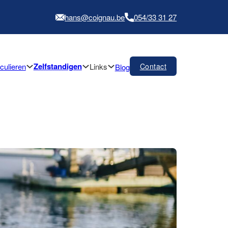
hans@coignau.be
054/33 31 27
Zelfstandigen
iculieren
Links
Contact
Blog