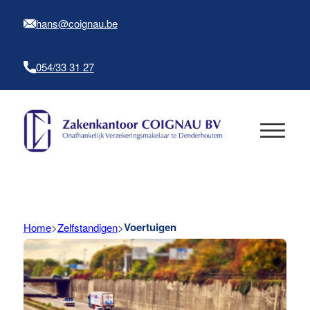
hans@coignau.be
054/33 31 27
Voertuigen
Home
>
Zelfstandigen
>